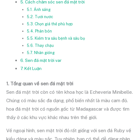
5. Cách chăm sóc sen đá mặt trời
5.1. Ánh sáng
5.2. Tưới nước
5.3. Chọn giá thể phù hợp
5.4. Phân bón
5.5. Kiểm tra sâu bệnh và sâu bọ
5.6. Thay chậu
5.7. Nhân giống
6. Sen đá mặt trời var
7. Kết Luận
1. Tổng quan về sen đá mặt trời
Sen đá mặt trời còn có tên khoa học là Echeveria Minibelle.
Chúng có màu sắc đa dạng, phổ biến nhất là màu cam đỏ.
hoa đá mặt trời có nguồn gốc từ Madagascar và được tìm
thấy ở các khu vực khác nhau trên thế giới.
Về ngoại hình, sen mặt trời đỏ rất giống với sen đá Ruby về
kiểu dáng và màu sắc. Tuy nhiên, bạn có thể dễ dàng phân