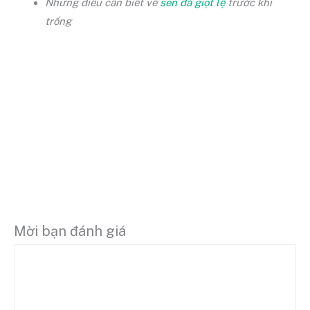
Những điều cần biết về
sen đá giọt lệ
trước khi
trồng
Mời bạn đánh giá