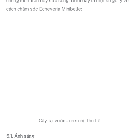
chúng luôn tràn đầy sức sống. Dưới đây là một số gợi ý về
cách chăm sóc Echeveria Minibelle:
Cây tại vườn – cre: chị Thu Lê
5.1. Ánh sáng