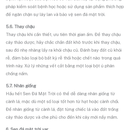
pháp kiểm soát bệnh học hoặc sử dụng sản phẩm thích hợp
để ngăn chặn sự lây lan và bảo vệ sen đá mặt trời.
5.6. Thay chậu
Thay chậu khi cần thiết, ưu tiên thời gian ấm. Để thay chậu
cây thảo dược, hãy chắc chắn đất khô trước khi thay chậu,
sau đó nhẹ nhàng lấy ra khỏi chậu cũ. Đánh bay đất cũ khỏi
rễ, đảm bảo loại bỏ bất kỳ rễ thối hoặc chết nào trong quá
trình này. Xử lý những vết cắt bằng một loại bột ủ phân
chống nấm.
5.7. Nhân giống
Hầu hết Sen Đá Mặt Trời có thể dễ dàng nhân giống từ
cành lá, mặc dù một số loại tốt hơn từ hạt hoặc cành chồi.
Để nhân giống từ cành lá, đặt từng chiếc lá vào đất trồng
cây thảo dược và che phủ cho đến khi cây mới nẩy mầm.
6. Sen đá mặt trời var