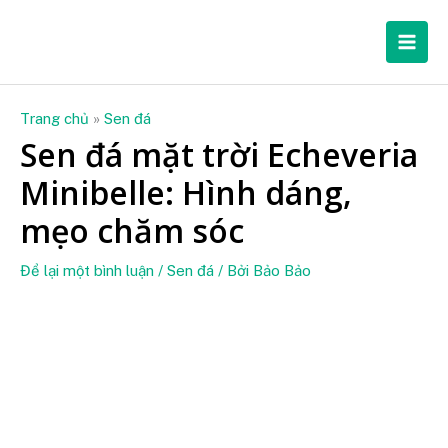
Nhảy
Mai
tới
Men
nội
dung
Trang chủ
»
Sen đá
Sen đá mặt trời Echeveria
Minibelle: Hình dáng,
mẹo chăm sóc
Để lại một bình luận
/
Sen đá
/ Bởi
Bảo Bảo