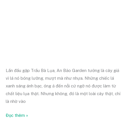
chăm
sóc
đơn
giản
Lần đầu gặp Trầu Bà Lụa, An Bảo Garden tưởng là cây giả
vì lá nó bóng lưỡng, mượt mà như nhựa. Những chiếc lá
xanh sáng ánh bạc, óng ả đến nỗi cứ ngỡ nó được làm từ
chất liệu lụa thật. Nhưng không, đó là một loài cây thật, chỉ
là nhờ vào
Đọc thêm »