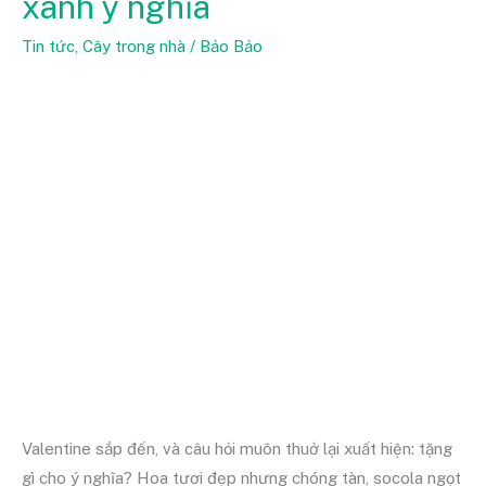
xanh ý nghĩa
cảnh
làm
Tin tức
,
Cây trong nhà
/
Bảo Bảo
quà
Valentine
14/2
–
món
quà
xanh
ý
nghĩa
Valentine sắp đến, và câu hỏi muôn thuở lại xuất hiện: tặng
gì cho ý nghĩa? Hoa tươi đẹp nhưng chóng tàn, socola ngọt