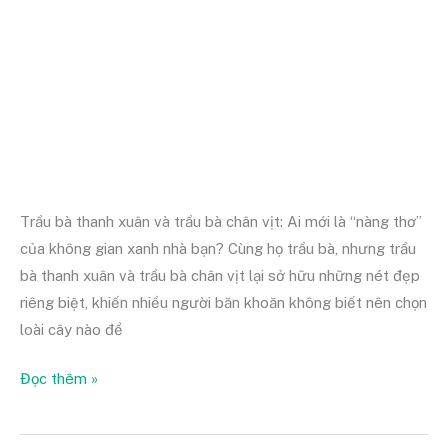
Vịt:
Bật
mí
sự
khác
biệt
Trầu bà thanh xuân và trầu bà chân vịt: Ai mới là “nàng thơ”
của không gian xanh nhà bạn? Cùng họ trầu bà, nhưng trầu
bà thanh xuân và trầu bà chân vịt lại sở hữu những nét đẹp
riêng biệt, khiến nhiều người băn khoăn không biết nên chọn
loài cây nào để
Đọc thêm »