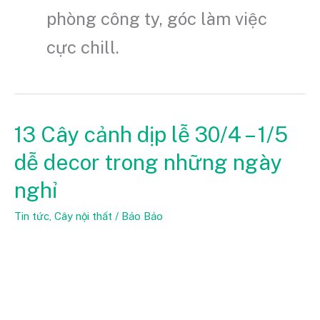
phòng công ty, góc làm việc
cực chill.
13 Cây cảnh dịp lễ 30/4 – 1/5
13
Cây
dễ decor trong những ngày
cảnh
nghỉ
dịp
lễ
Tin tức
,
Cây nội thất
/
Bảo Bảo
30/4
–
1/5
dễ
decor