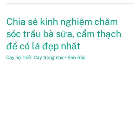
Chia sẻ kinh nghiệm chăm
Chia
sẻ
sóc trầu bà sữa, cẩm thạch
kinh
để có lá đẹp nhất
nghiệm
chăm
Cây nội thất
,
Cây trong nhà
/
Bảo Bảo
sóc
trầu
bà
sữa,
cẩm
thạch
để
có
lá
đẹp