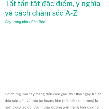
Tất tần tật đặc điểm, ý nghĩa
hoàng
và cách chăm sóc A-Z
kim
là
Cây trong nhà
/
Bảo Bảo
cây
gì?
Tất
tần
tật
đặc
điểm,
ý
nghĩa
và
cách
Có những loài cây mang đến cảm giác thư thái ngay từ lần
chăm
đầu gặp gỡ – và trầu bà hoàng kim (trầu bà kim cương) là
sóc
một trong số đó. Với những đường gân trắng tinh khôi nổi