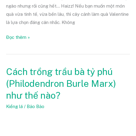
ngào nhưng rồi cũng hết… Haizz! Nếu bạn muốn một món
quà vừa tinh tế, vừa bền lâu, thì cây cảnh làm quà Valentine
là lựa chọn đáng cân nhắc. Không
Đọc thêm »
Cách trồng trầu bà tỷ phú
Cách
trồng
(Philodendron Burle Marx)
trầu
như thế nào?
bà
tỷ
Kiểng lá
/
Bảo Bảo
phú
(Philodendron
Burle
Marx)