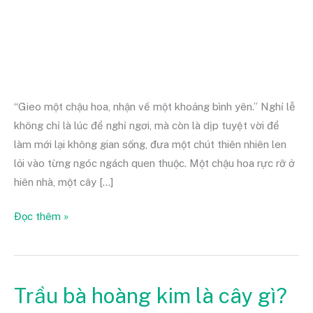
trong
những
ngày
nghỉ
“Gieo một chậu hoa, nhận về một khoảng bình yên.” Nghỉ lễ
không chỉ là lúc để nghỉ ngơi, mà còn là dịp tuyệt vời để
làm mới lại không gian sống, đưa một chút thiên nhiên len
lỏi vào từng ngóc ngách quen thuộc. Một chậu hoa rực rỡ ở
hiên nhà, một cây […]
Đọc thêm »
Trầu bà hoàng kim là cây gì?
Trầu
bà