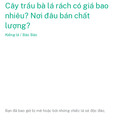
Cây trầu bà lá rách có giá bao
Cây
trầu
nhiêu? Nơi đâu bán chất
bà
lượng?
lá
rách
Kiểng lá
/
Bảo Bảo
có
giá
bao
nhiêu?
Nơi
đâu
bán
chất
lượng?
Bạn đã bao giờ bị mê hoặc bởi những chiếc lá xẻ độc đáo,