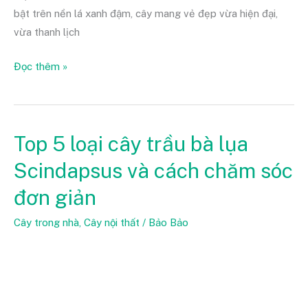
A-
bật trên nền lá xanh đậm, cây mang vẻ đẹp vừa hiện đại,
Z
vừa thanh lịch
Đọc thêm »
Top 5 loại cây trầu bà lụa
Top
5
Scindapsus và cách chăm sóc
loại
đơn giản
cây
trầu
Cây trong nhà
,
Cây nội thất
/
Bảo Bảo
bà
lụa
Scindapsus
và
cách