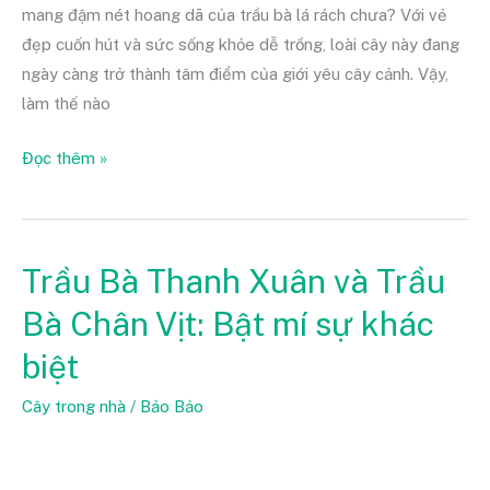
mang đậm nét hoang dã của trầu bà lá rách chưa? Với vẻ
đẹp cuốn hút và sức sống khỏe dễ trồng, loài cây này đang
ngày càng trở thành tâm điểm của giới yêu cây cảnh. Vậy,
làm thế nào
Đọc thêm »
Trầu Bà Thanh Xuân và Trầu
Trầu
Bà
Bà Chân Vịt: Bật mí sự khác
Thanh
biệt
Xuân
và
Cây trong nhà
/
Bảo Bảo
Trầu
Bà
Chân