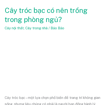
Cây tróc bạc có nên trồng
Cây
tróc
trong phòng ngủ?
bạc
có
Cây nội thất
,
Cây trong nhà
/
Bảo Bảo
nên
trồng
trong
phòng
ngủ?
Cây tróc bạc – một lựa chọn phổ biến để trang trí không gian
sống, nhưng liệu chúng có phải là người bạn đồng hành lý