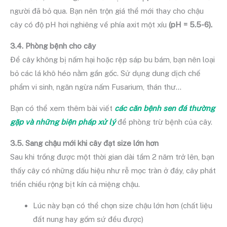
người đã bỏ qua. Bạn nên trộn giá thể mới thay cho chậu
cây có độ pH hơi nghiêng về phía axit một xíu
(pH = 5.5-6).
3.4. Phòng bệnh cho cây
Để cây không bị nấm hại hoặc rệp sáp bu bám, bạn nên loại
bỏ các lá khô héo nằm gần gốc. Sử dụng dung dịch chế
phẩm vi sinh, ngăn ngừa nấm Fusarium, thán thư…
Bạn có thể xem thêm bài viết
các căn bệnh sen đá thường
gặp và những biện pháp xử lý
để phòng trừ bệnh của cây.
3.5. Sang chậu mới khi cây đạt size lớn hơn
Sau khi trồng được một thời gian dài tầm 2 năm trở lên, bạn
thấy cây có những dấu hiệu như rễ mọc tràn ở đáy, cây phát
triển chiều rộng bịt kín cả miệng chậu.
Lúc này bạn có thể chọn size chậu lớn hơn (chất liệu
đất nung hay gốm sứ đều được)