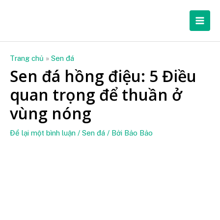
Nhảy
Mai
tới
Men
nội
dung
Trang chủ
»
Sen đá
Sen đá hồng điệu: 5 Điều
quan trọng để thuần ở
vùng nóng
Để lại một bình luận
/
Sen đá
/ Bởi
Bảo Bảo