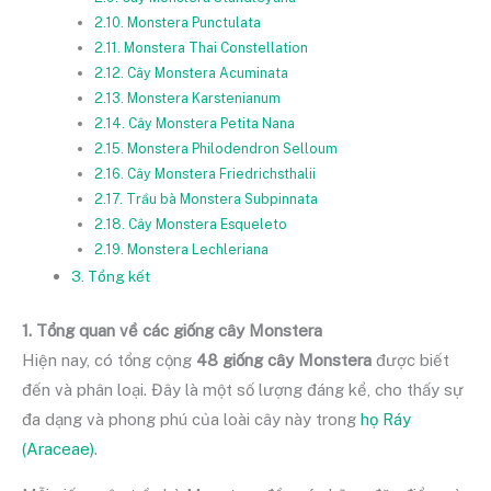
2.10. Monstera Punctulata
2.11. Monstera Thai Constellation
2.12. Cây Monstera Acuminata
2.13. Monstera Karstenianum
2.14. Cây Monstera Petita Nana
2.15. Monstera Philodendron Selloum
2.16. Cây Monstera Friedrichsthalii
2.17. Trầu bà Monstera Subpinnata
2.18. Cây Monstera Esqueleto
2.19. Monstera Lechleriana
3. Tổng kết
1. Tổng quan về các giống cây Monstera
Hiện nay, có tổng cộng
48 giống cây Monstera
được biết
đến và phân loại. Đây là một số lượng đáng kể, cho thấy sự
đa dạng và phong phú của loài cây này trong
họ Ráy
(Araceae)
.