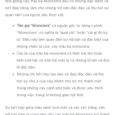
Mỗi giống cây trầu bà Monstera đều có những đặc điểm và
nét đẹp riêng, làm cho chúng trở nên độc đáo và thu hút sự
quan tâm của người yêu thực vật.
Tên gọi “Monstera”
có nguồn gốc từ tiếng Latinh
“Monstrum”, có nghĩa là “quái vật” hoặc “cái gì đó kỳ
lạ”. Điều này liên quan đến sự nổi bật và đặc biệt của
những chiếc lá của cây trầu bà monstera.
Các lá của trầu bà monstera có hình trái tim hoặc
hình lưỡi hái, và trên bề mặt lá có những lỗ lớn và đục
lỗ độc đáo.
Những chi tiết này tạo nên vẻ đẹp độc đáo và thu
hút sự chú ý của cây, khiến cho nó trở thành một
trong những cây cảnh phổ biến và được yêu thích
trong việc trang trí không gian nội thất.
Sự kết hợp giữa màu xanh tươi mát và các vệt trắng, vân
nổi bật trên lá cũng làm cho cây trầu bà Monstera trở thành