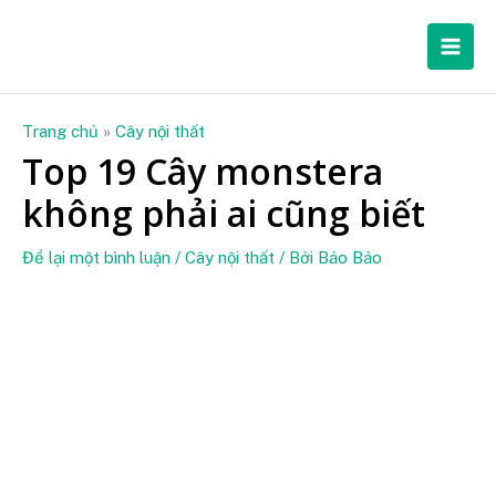
Nhảy
Mai
tới
Men
nội
dung
Trang chủ
»
Cây nội thất
Top 19 Cây monstera
không phải ai cũng biết
Để lại một bình luận
/
Cây nội thất
/ Bởi
Bảo Bảo