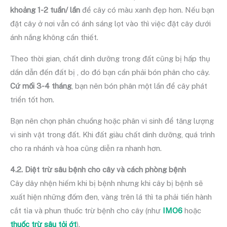
khoảng 1-2 tuần/ lần
để cây có màu xanh đẹp hơn. Nếu bạn
đặt cây ở nơi vẫn có ánh sáng lọt vào thì việc đặt cây dưới
ánh nắng không cần thiết.
Theo thời gian, chất dinh dưỡng trong đất cũng bị hấp thụ
dần dẫn đến đất bị , do đó bạn cần phải bón phân cho cây.
Cứ mối 3-4 tháng
, bạn nên bón phân một lần để cây phát
triển tốt hơn.
Bạn nên chọn phân chuồng hoặc phân vi sinh để tăng lượng
vi sinh vật trong đất. Khi đất giàu chất dinh dưỡng, quá trình
cho ra nhánh và hoa cũng diễn ra nhanh hơn.
4.2. Diệt trừ sâu bệnh cho cây và cách phòng bệnh
Cây dây nhện hiếm khi bị bệnh nhưng khi cây bị bệnh sẽ
xuất hiện những đốm đen, vàng trên lá thì ta phải tiến hành
cắt tỉa và phun thuốc trừ bệnh cho cây (như
IMO6
hoặc
thuốc trừ sâu tỏi ớt
).