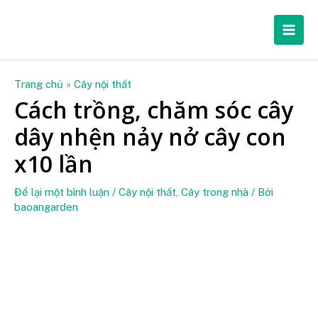
Nhảy
Mai
tới
Men
nội
dung
Trang chủ
»
Cây nội thất
Cách trồng, chăm sóc cây
dây nhện nảy nở cây con
x10 lần
Để lại một bình luận
/
Cây nội thất
,
Cây trong nhà
/ Bởi
baoangarden