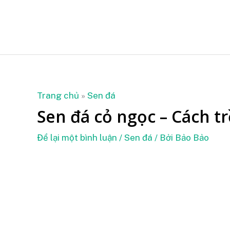
Nhảy
tới
nội
dung
Trang chủ
»
Sen đá
Sen đá cỏ ngọc – Cách t
Để lại một bình luận
/
Sen đá
/ Bởi
Bảo Bảo