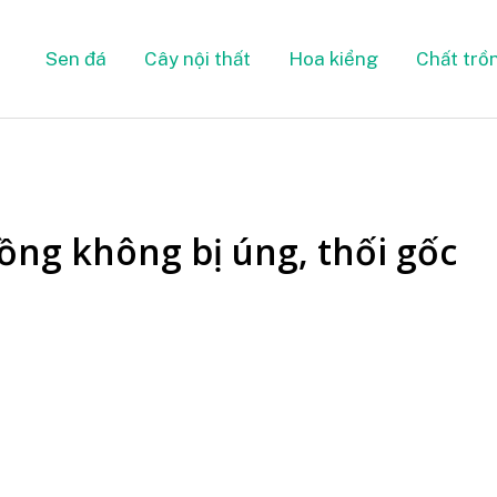
Sen đá
Cây nội thất
Hoa kiểng
Chất trồ
rồng không bị úng, thối gốc