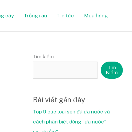
ng cây
Trồng rau
Tin tức
Mua hàng
Tìm kiếm
Tìm
Kiếm
Bài viết gần đây
Top 9 các loại sen đá ưa nước và
cách phân biệt dòng “ưa nước”
vs “ưa ẩm”