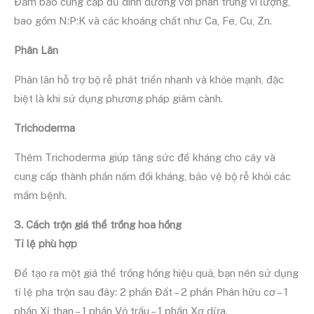
Đảm bảo cung cấp đủ dinh dưỡng với phân trung vi lượng,
bao gồm N:P:K và các khoáng chất như Ca, Fe, Cu, Zn.
Phân Lân
Phân lân hỗ trợ bộ rễ phát triển nhanh và khỏe mạnh, đặc
biệt là khi sử dụng phương pháp giâm cành.
Trichoderma
Thêm Trichoderma giúp tăng sức đề kháng cho cây và
cung cấp thành phần nấm đối kháng, bảo vệ bộ rễ khỏi các
mầm bệnh.
3. Cách trộn giá thể trồng hoa hồng
Tỉ lệ phù hợp
Để tạo ra một giá thể trồng hồng hiệu quả, bạn nên sử dụng
tỉ lệ pha trộn sau đây: 2 phần Đất – 2 phần Phân hữu cơ – 1
phần Xỉ than – 1 phần Vỏ trấu – 1 phần Xơ dừa.