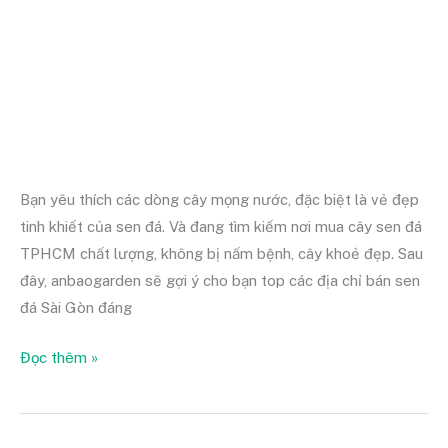
TPHCM
dễ
mua
giá
mềm
Bạn yêu thích các dòng cây mọng nước, đặc biệt là vẻ đẹp
tinh khiết của sen đá. Và đang tìm kiếm nơi mua cây sen đá
TPHCM chất lượng, không bị nấm bệnh, cây khoẻ đẹp. Sau
đây, anbaogarden sẽ gợi ý cho bạn top các địa chỉ bán sen
đá Sài Gòn đáng
Đọc thêm »