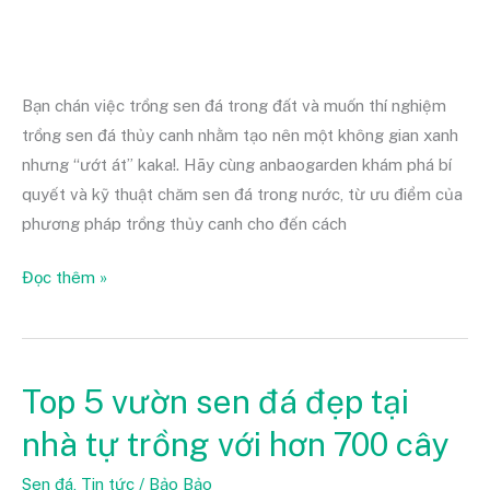
Bạn chán việc trồng sen đá trong đất và muốn thí nghiệm
trồng sen đá thủy canh nhằm tạo nên một không gian xanh
nhưng “ướt át” kaka!. Hãy cùng anbaogarden khám phá bí
quyết và kỹ thuật chăm sen đá trong nước, từ ưu điểm của
phương pháp trồng thủy canh cho đến cách
Đọc thêm »
Top 5 vườn sen đá đẹp tại
Top
5
nhà tự trồng với hơn 700 cây
vườn
sen
Sen đá
,
Tin tức
/
Bảo Bảo