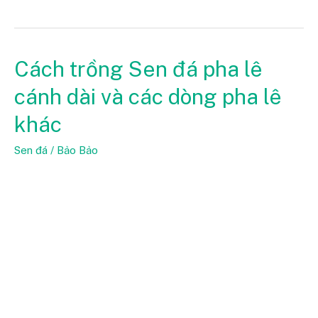
Cách trồng Sen đá pha lê
Cách
trồng
cánh dài và các dòng pha lê
Sen
khác
đá
pha
Sen đá
/
Bảo Bảo
lê
cánh
dài
và
các
dòng
pha
lê
khác