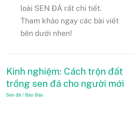
loài SEN ĐÁ rất chi tiết.
Tham khảo ngay các bài viết
bên dưới nhen!
Kinh nghiệm: Cách trộn đất
Kinh
nghiệm:
trồng sen đá cho người mới
Cách
trộn
Sen đá
/
Bảo Bảo
đất
trồng
sen
đá
cho