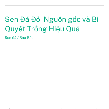
Sen Đá Đỏ: Nguồn gốc và Bí
Sen
Đá
Quyết Trồng Hiệu Quả
Đỏ:
Nguồn
Sen đá
/
Bảo Bảo
gốc
và
Bí
Quyết
Trồng
Hiệu
Quả