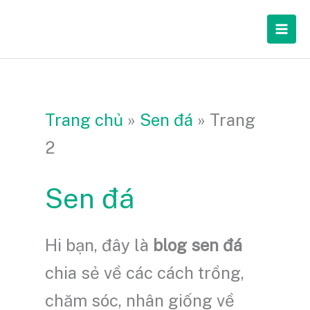
Nhảy
Mai
tới
Men
nội
dung
Trang chủ
»
Sen đá
»
Trang
2
Sen đá
Hi bạn, đây là
blog sen đá
chia sẻ về các cách trồng,
chăm sóc, nhân giống về