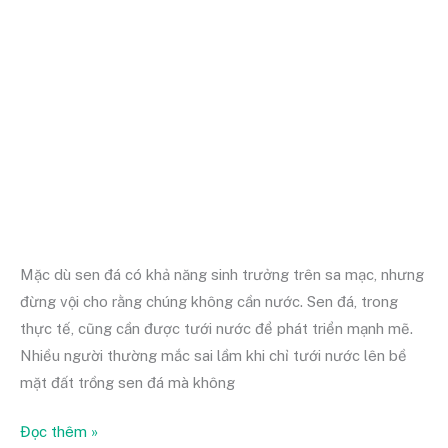
cho
người
mới
không
bị
chết
úng
Mặc dù sen đá có khả năng sinh trưởng trên sa mạc, nhưng
đừng vội cho rằng chúng không cần nước. Sen đá, trong
thực tế, cũng cần được tưới nước để phát triển mạnh mẽ.
Nhiều người thường mắc sai lầm khi chỉ tưới nước lên bề
mặt đất trồng sen đá mà không
Đọc thêm »