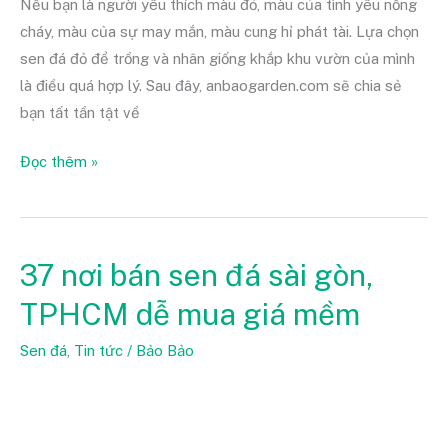
Nếu bạn là người yêu thích màu đỏ, màu của tình yêu nồng
cháy, màu của sự may mắn, màu cung hỉ phát tài. Lựa chọn
sen đá đỏ để trồng và nhân giống khắp khu vườn của mình
là điều quá hợp lý. Sau đây, anbaogarden.com sẽ chia sẻ
bạn tất tần tật về
Đọc thêm »
37 nơi bán sen đá sài gòn,
37
nơi
TPHCM dễ mua giá mềm
bán
sen
Sen đá
,
Tin tức
/
Bảo Bảo
đá
sài
gòn,