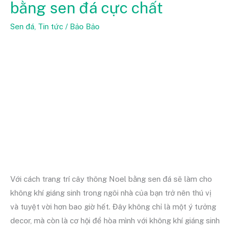
bằng sen đá cực chất
cây
thông
Sen đá
,
Tin tức
/
Bảo Bảo
noel
bằng
sen
đá
cực
chất
Với cách trang trí cây thông Noel bằng sen đá sẽ làm cho
không khí giáng sinh trong ngôi nhà của bạn trở nên thú vị
và tuyệt vời hơn bao giờ hết. Đây không chỉ là một ý tưởng
decor, mà còn là cơ hội để hòa mình với không khí giáng sinh