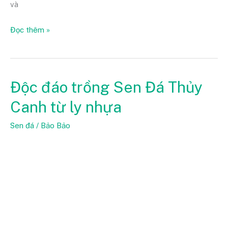
và
Đọc thêm »
Độc đáo trồng Sen Đá Thủy
Độc
đáo
Canh từ ly nhựa
trồng
Sen
Sen đá
/
Bảo Bảo
Đá
Thủy
Canh
từ
ly
nhựa