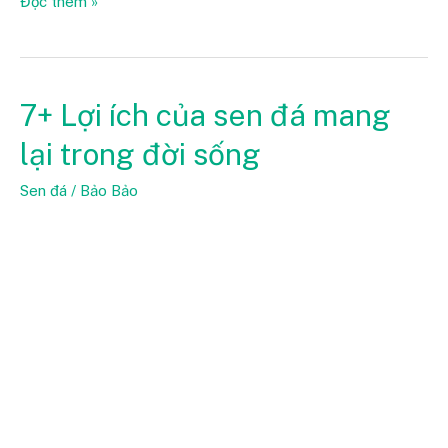
Đọc thêm »
7+ Lợi ích của sen đá mang
7+
Lợi
lại trong đời sống
ích
của
Sen đá
/
Bảo Bảo
sen
đá
mang
lại
trong
đời
sống