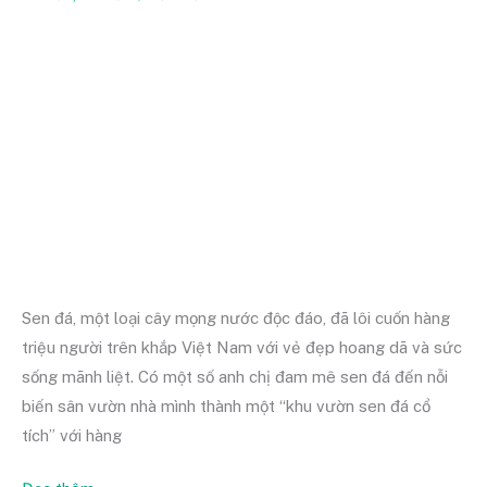
đá
đẹp
tại
nhà
tự
trồng
với
hơn
700
cây
Sen đá, một loại cây mọng nước độc đáo, đã lôi cuốn hàng
triệu người trên khắp Việt Nam với vẻ đẹp hoang dã và sức
sống mãnh liệt. Có một số anh chị đam mê sen đá đến nỗi
biến sân vườn nhà mình thành một “khu vườn sen đá cổ
tích” với hàng