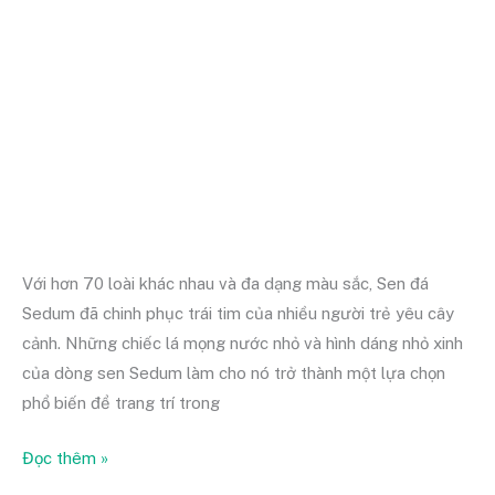
hot
nhất
hiện
nay
Với hơn 70 loài khác nhau và đa dạng màu sắc, Sen đá
Sedum đã chinh phục trái tim của nhiều người trẻ yêu cây
cảnh. Những chiếc lá mọng nước nhỏ và hình dáng nhỏ xinh
của dòng sen Sedum làm cho nó trở thành một lựa chọn
phổ biến để trang trí trong
Đọc thêm »